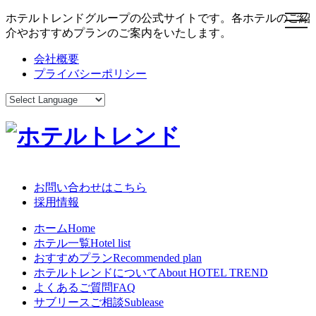
ホテルトレンドグループの公式サイトです。各ホテルのご紹
toggl
介やおすすめプランのご案内をいたします。
会社概要
プライバシーポリシー
お問い合わせはこちら
採用情報
ホーム
Home
ホテル一覧
Hotel list
おすすめプラン
Recommended plan
ホテルトレンドについて
About HOTEL TREND
よくあるご質問
FAQ
サブリースご相談
Sublease