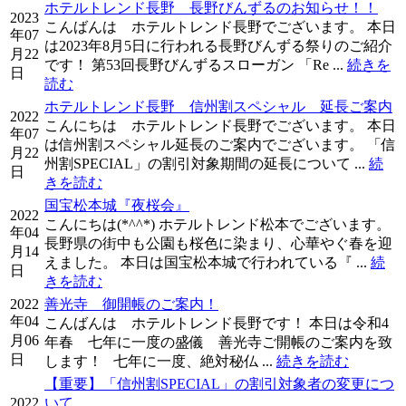
ホテルトレンド長野 長野びんずるのお知らせ！！
2023
こんばんは ホテルトレンド長野でございます。 本日
年07
は2023年8月5日に行われる長野びんずる祭りのご紹介
月22
です！ 第53回長野びんずるスローガン 「Re ...
続きを
日
読む
ホテルトレンド長野 信州割スペシャル 延長ご案内
2022
こんにちは ホテルトレンド長野でございます。 本日
年07
は信州割スペシャル延長のご案内でございます。 「信
月22
州割SPECIAL」の割引対象期間の延長について ...
続
日
きを読む
国宝松本城『夜桜会』
2022
こんにちは(*^^*) ホテルトレンド松本でございます。
年04
長野県の街中も公園も桜色に染まり、心華やぐ春を迎
月14
えました。 本日は国宝松本城で行われている『 ...
続
日
きを読む
2022
善光寺 御開帳のご案内！
年04
こんばんは ホテルトレンド長野です！ 本日は令和4
月06
年春 七年に一度の盛儀 善光寺ご開帳のご案内を致
日
します！ 七年に一度、絶対秘仏 ...
続きを読む
【重要】「信州割SPECIAL」の割引対象者の変更につ
2022
いて