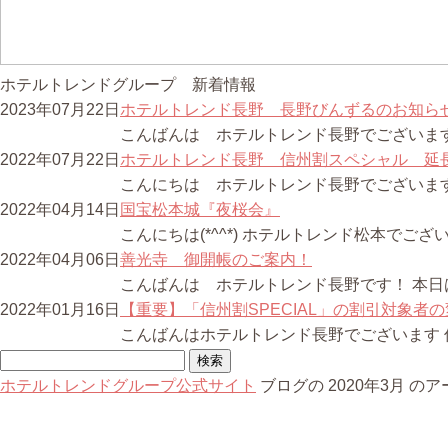
ホテルトレンドグループ 新着情報
2023年07月22日
ホテルトレンド長野 長野びんずるのお知ら
こんばんは ホテルトレンド長野でございます。 
2022年07月22日
ホテルトレンド長野 信州割スペシャル 延
こんにちは ホテルトレンド長野でございます。
2022年04月14日
国宝松本城『夜桜会』
こんにちは(*^^*) ホテルトレンド松本でご
2022年04月06日
善光寺 御開帳のご案内！
こんばんは ホテルトレンド長野です！ 本日
2022年01月16日
【重要】「信州割SPECIAL」の割引対象者
こんばんはホテルトレンド長野でございます 信
検
索:
ホテルトレンドグループ公式サイト
ブログの 2020年3月 