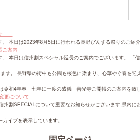
せ！！
本日は2023年8月5日に行われる長野びんずる祭りのご紹介です
長ご案内
 本日は信州割スペシャル延長のご案内でございます。 「信州割S
ざいます。 長野県の街中も公園も桜色に染まり、心華やぐ春を迎え
は令和4年春 七年に一度の盛儀 善光寺ご開帳のご案内を致しま
の変更について
州割SPECIALについて重要なお知らせがございます 県内にお
のアーカイブを表示しています。
固定ページ