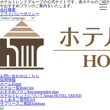
ホテルトレンドグループの公式サイトです。各ホテルのご紹介
やおすすめプランのご案内をいたします。
toggl
会社概要
プライバシーポリシー
お問い合わせはこちら
採用情報
ホーム
Home
ホテル一覧
Hotel list
おすすめプラン
Recommended plan
ホテルトレンドについて
About HOTEL TREND
よくあるご質問
FAQ
サブリースご相談
Sublease