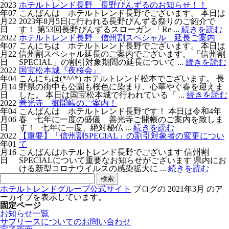
2023
ホテルトレンド長野 長野びんずるのお知らせ！！
年07
こんばんは ホテルトレンド長野でございます。 本日は
月22
2023年8月5日に行われる長野びんずる祭りのご紹介で
日
す！ 第53回長野びんずるスローガン 「Re ...
続きを読む
2022
ホテルトレンド長野 信州割スペシャル 延長ご案内
年07
こんにちは ホテルトレンド長野でございます。 本日は
月22
信州割スペシャル延長のご案内でございます。 「信州割
日
SPECIAL」の割引対象期間の延長について ...
続きを読む
2022
国宝松本城『夜桜会』
年04
こんにちは(*^^*) ホテルトレンド松本でございます。 長
月14
野県の街中も公園も桜色に染まり、心華やぐ春を迎えま
日
した。 本日は国宝松本城で行われている『 ...
続きを読む
2022
善光寺 御開帳のご案内！
年04
こんばんは ホテルトレンド長野です！ 本日は令和4年
月06
春 七年に一度の盛儀 善光寺ご開帳のご案内を致しま
日
す！ 七年に一度、絶対秘仏 ...
続きを読む
2022
【重要】「信州割SPECIAL」の割引対象者の変更につい
年01
て
月16
こんばんはホテルトレンド長野でございます 信州割
日
SPECIALについて重要なお知らせがございます 県内にお
ける新型コロナウイルスの感染拡大に ...
続きを読む
検
索:
ホテルトレンドグループ公式サイト
ブログの 2021年3月 のア
ーカイブを表示しています。
固定ページ
お知らせ一覧
サブリースについてのお問い合わせ