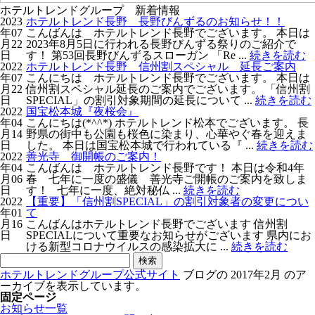
ホテルトレンドグループ 新着情報
2023
ホテルトレンド長野 長野びんずるのお知らせ！！
年07
こんばんは ホテルトレンド長野でございます。 本日は
月22
2023年8月5日に行われる長野びんずる祭りのご紹介で
日
す！ 第53回長野びんずるスローガン 「Re ...
続きを読む
2022
ホテルトレンド長野 信州割スペシャル 延長ご案内
年07
こんにちは ホテルトレンド長野でございます。 本日は
月22
信州割スペシャル延長のご案内でございます。 「信州割
日
SPECIAL」の割引対象期間の延長について ...
続きを読む
2022
国宝松本城『夜桜会』
年04
こんにちは(*^^*) ホテルトレンド松本でございます。 長
月14
野県の街中も公園も桜色に染まり、心華やぐ春を迎えま
日
した。 本日は国宝松本城で行われている『 ...
続きを読む
2022
善光寺 御開帳のご案内！
年04
こんばんは ホテルトレンド長野です！ 本日は令和4年
月06
春 七年に一度の盛儀 善光寺ご開帳のご案内を致しま
日
す！ 七年に一度、絶対秘仏 ...
続きを読む
2022
【重要】「信州割SPECIAL」の割引対象者の変更につい
年01
て
月16
こんばんはホテルトレンド長野でございます 信州割
日
SPECIALについて重要なお知らせがございます 県内にお
ける新型コロナウイルスの感染拡大に ...
続きを読む
検
索:
ホテルトレンドグループ公式サイト
ブログの 2017年2月 のア
ーカイブを表示しています。
固定ページ
お知らせ一覧