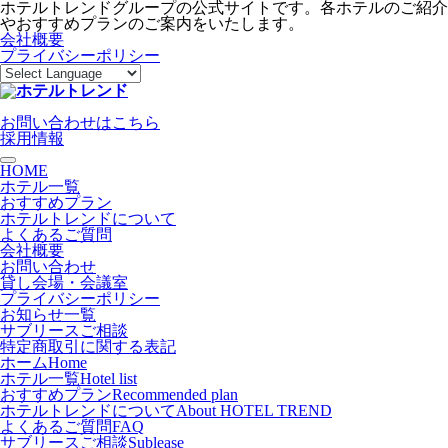
ホテルトレンドグループの公式サイトです。各ホテルのご紹介
やおすすめプランのご案内をいたします。
会社概要
プライバシーポリシー
お問い合わせはこちら
採用情報
toggle navigation
HOME
ホテル一覧
おすすめプラン
ホテルトレンドについて
よくあるご質問
会社概要
お問い合わせ
貸し会場・会議室
プライバシーポリシー
お知らせ一覧
サブリースご相談
特定商取引に関する表記
ホーム
Home
ホテル一覧
Hotel list
おすすめプラン
Recommended plan
ホテルトレンドについて
About HOTEL TREND
よくあるご質問
FAQ
サブリースご相談
Sublease