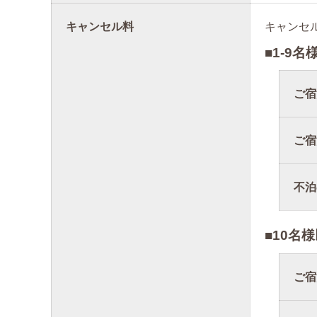
キャンセル料
キャンセ
■1-9
ご宿
ご宿
不泊
■10名
ご宿