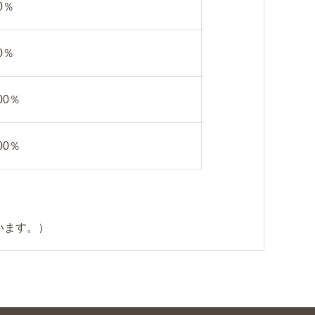
0％
0％
00％
00％
います。）