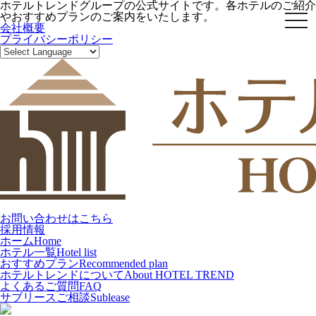
ホテルトレンドグループの公式サイトです。各ホテルのご紹介
やおすすめプランのご案内をいたします。
toggl
会社概要
プライバシーポリシー
お問い合わせはこちら
採用情報
ホーム
Home
ホテル一覧
Hotel list
おすすめプラン
Recommended plan
ホテルトレンドについて
About HOTEL TREND
よくあるご質問
FAQ
サブリースご相談
Sublease