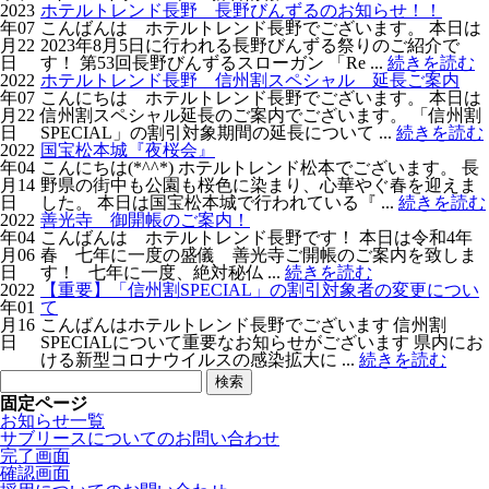
2023
ホテルトレンド長野 長野びんずるのお知らせ！！
年07
こんばんは ホテルトレンド長野でございます。 本日は
月22
2023年8月5日に行われる長野びんずる祭りのご紹介で
日
す！ 第53回長野びんずるスローガン 「Re ...
続きを読む
2022
ホテルトレンド長野 信州割スペシャル 延長ご案内
年07
こんにちは ホテルトレンド長野でございます。 本日は
月22
信州割スペシャル延長のご案内でございます。 「信州割
日
SPECIAL」の割引対象期間の延長について ...
続きを読む
2022
国宝松本城『夜桜会』
年04
こんにちは(*^^*) ホテルトレンド松本でございます。 長
月14
野県の街中も公園も桜色に染まり、心華やぐ春を迎えま
日
した。 本日は国宝松本城で行われている『 ...
続きを読む
2022
善光寺 御開帳のご案内！
年04
こんばんは ホテルトレンド長野です！ 本日は令和4年
月06
春 七年に一度の盛儀 善光寺ご開帳のご案内を致しま
日
す！ 七年に一度、絶対秘仏 ...
続きを読む
2022
【重要】「信州割SPECIAL」の割引対象者の変更につい
年01
て
月16
こんばんはホテルトレンド長野でございます 信州割
日
SPECIALについて重要なお知らせがございます 県内にお
ける新型コロナウイルスの感染拡大に ...
続きを読む
検
索:
固定ページ
お知らせ一覧
サブリースについてのお問い合わせ
完了画面
確認画面