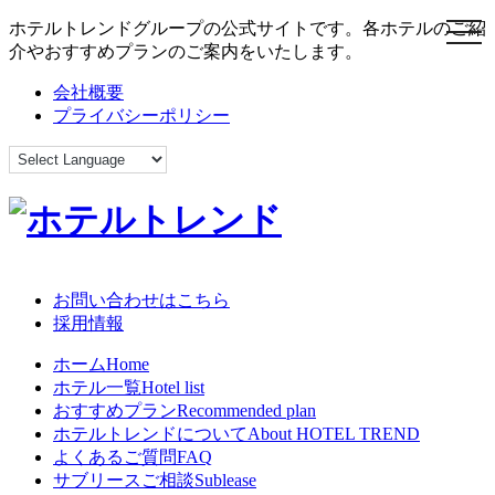
ホテルトレンドグループの公式サイトです。各ホテルのご紹
toggl
介やおすすめプランのご案内をいたします。
会社概要
プライバシーポリシー
お問い合わせはこちら
採用情報
ホーム
Home
ホテル一覧
Hotel list
おすすめプラン
Recommended plan
ホテルトレンドについて
About HOTEL TREND
よくあるご質問
FAQ
サブリースご相談
Sublease