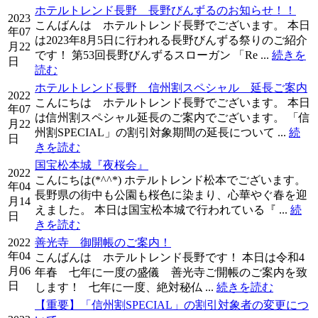
ホテルトレンド長野 長野びんずるのお知らせ！！
2023
こんばんは ホテルトレンド長野でございます。 本日
年07
は2023年8月5日に行われる長野びんずる祭りのご紹介
月22
です！ 第53回長野びんずるスローガン 「Re ...
続きを
日
読む
ホテルトレンド長野 信州割スペシャル 延長ご案内
2022
こんにちは ホテルトレンド長野でございます。 本日
年07
は信州割スペシャル延長のご案内でございます。 「信
月22
州割SPECIAL」の割引対象期間の延長について ...
続
日
きを読む
国宝松本城『夜桜会』
2022
こんにちは(*^^*) ホテルトレンド松本でございます。
年04
長野県の街中も公園も桜色に染まり、心華やぐ春を迎
月14
えました。 本日は国宝松本城で行われている『 ...
続
日
きを読む
2022
善光寺 御開帳のご案内！
年04
こんばんは ホテルトレンド長野です！ 本日は令和4
月06
年春 七年に一度の盛儀 善光寺ご開帳のご案内を致
日
します！ 七年に一度、絶対秘仏 ...
続きを読む
【重要】「信州割SPECIAL」の割引対象者の変更につ