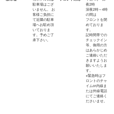
駐車場はござ
夜2時
いません。 お
深夜2時～4時
客様ご負担に
の間は
て近隣の駐車
フロントを閉
場へお駐め頂
めておりま
いておりま
す。
す。予めご了
記時間帯での
承下さい。
チェックイン
等、御用の方
はあらかじめ
ご連絡いただ
きますようお
願いいたしま
す。
※緊急時はフ
ロントのチャ
イムor内線ま
たは外線電話
にてご連絡く
ださいませ。