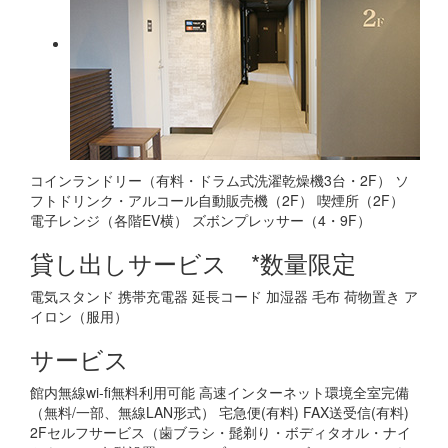
コインランドリー（有料・ドラム式洗濯乾燥機3台・2F）
ソ
フトドリンク・アルコール自動販売機（2F）
喫煙所（2F）
電子レンジ（各階EV横）
ズボンプレッサー（4・9F）
貸し出しサービス *数量限定
電気スタンド
携帯充電器
延長コード
加湿器
毛布
荷物置き
ア
イロン（服用）
サービス
館内無線wi-fi無料利用可能
高速インターネット環境全室完備
（無料/一部、無線LAN形式）
宅急便(有料)
FAX送受信(有料)
2Fセルフサービス（歯ブラシ・髭剃り・ボディタオル・ナイ