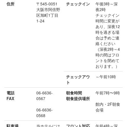
住所
〒545-0051
チェックイン
午後3時～深
大阪市阿倍野
夜2時
区旭町1丁目
チェックイン
1-24
時間に変更が
あり、深夜12
時を過ぎる場
合は予めご連
絡ください
（深夜2時～4
時の間はフロ
ントを閉めて
おります。）
チェックアウ
～午前10時
ト
電話
06-6636-
朝食時間
午前7時〜9時
FAX
0567
朝食提供場所
館内・2F朝食
06-6636-
会場
0568
駐車場
当ホテルには
フロント対応
午前4時～深