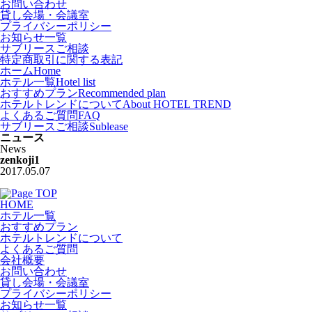
お問い合わせ
貸し会場・会議室
プライバシーポリシー
お知らせ一覧
サブリースご相談
特定商取引に関する表記
ホーム
Home
ホテル一覧
Hotel list
おすすめプラン
Recommended plan
ホテルトレンドについて
About HOTEL TREND
よくあるご質問
FAQ
サブリースご相談
Sublease
ニュース
News
zenkoji1
2017.05.07
HOME
ホテル一覧
おすすめプラン
ホテルトレンドについて
よくあるご質問
会社概要
お問い合わせ
貸し会場・会議室
プライバシーポリシー
お知らせ一覧