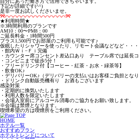
自分にあった働き方で活用できちゃいます。
下記が詳細です(^^)
是非一度お試しくださいませ。
୨୧⌒⌒⌒⌒⌒⌒⌒⌒⌒⌒⌒⌒⌒⌒⌒୨୧
★利用時間★
※3時間利用のプランです
AM10：00〜PM8：00
ご延長料金・1時間500円
プラス1,500円でお部屋のご利用も可能です♪
仮眠したりシャワーを使ったり、リモート会議などなど・・・
・館内Ｗｉ−Ｆｉ完備
・カウンター席コンセント差込口あり テーブル席では延長コ
・コンビニまで徒歩5分！
・フリードリンク付【コーヒー・紅茶・お水・緑茶等】
・飲食OK♪
・デリバリーOK♪（デリバリーの支払いはお客様ご負担とな
・ドリンク自動販売機有り お酒もございます
感染対策
・定期的に換気いたします
・利用人数を限定いたします
・会場入室前にアルコール消毒のご協力をお願い致します。
※会場は禁煙となります。
喫煙希望の方は喫煙所をご利用ください。
HOME
ホテル一覧
おすすめプラン
ホテルトレンドについて