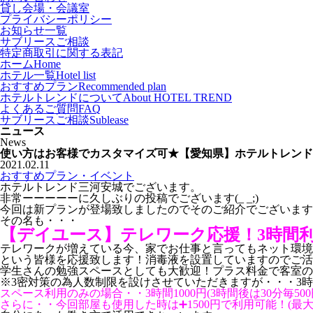
貸し会場・会議室
プライバシーポリシー
お知らせ一覧
サブリースご相談
特定商取引に関する表記
ホーム
Home
ホテル一覧
Hotel list
おすすめプラン
Recommended plan
ホテルトレンドについて
About HOTEL TREND
よくあるご質問
FAQ
サブリースご相談
Sublease
ニュース
News
使い方はお客様でカスタマイズ可★【愛知県】ホテルトレンド
2021.02.11
おすすめプラン・イベント
ホテルトレンド三河安城でございます。
非常ーーーーーに久しぶりの投稿でございます(_ _;)
今回は新プランが登場致しましたのでそのご紹介でございます
その名も・・・
【デイユース】テレワーク応援！3時間
テレワークが増えている今、家でお仕事と言ってもネット環境
という皆様を応援致します！消毒液を設置していますのでご活
学生さんの勉強スペースとしても大歓迎！プラス料金で客室の
※3密対策の為人数制限を設けさせていただきますが・・・3
スペース利用のみの場合・・3時間1000円(3時間後は30分毎500
さらに・・今回部屋も使用した時は➕1500円で利用可能！(最大