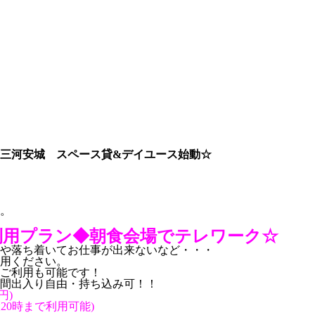
三河安城 スペース貸&デイユース始動☆
。
利用プラン◆朝食会場でテレワーク☆
や落ち着いてお仕事が出来ないなど・・・
用ください。
ご利用も可能です！
時間出入り自由・持ち込み可！！
円)
20時まで利用可能)