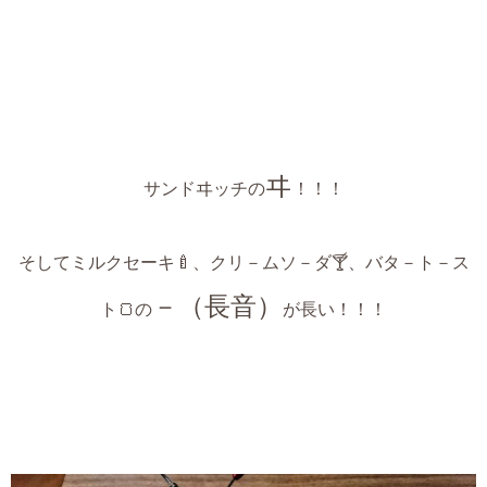
ヰ
サンドヰッチの
！！！
そしてミルクセーキ🍼、クリ－ムソ－ダ🍸、バタ－ト－ス
－（長音）
ト🍞の
が長い！！！