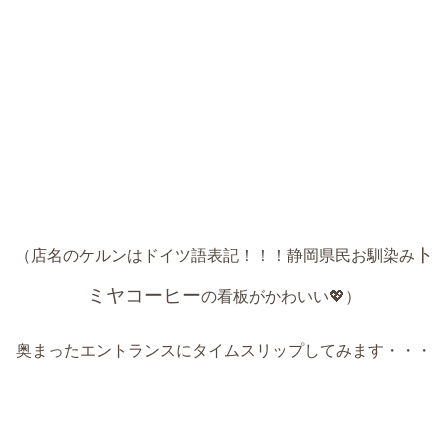
ト
（店名の
ケルンはドイツ語表記！！！
静岡県民お馴染み
ミヤコーヒー
の看板がかわいい💖）
奥まったエントランスにタイムスリップしてみます・・・