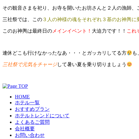
その観音さまを祀り、お寺を開いたお坊さんと２人の漁師、
三社祭では、この
３人の神様の魂をそれぞれ３基のお神輿に
このお神輿は最終日の
メインイベント！
大迫力です！！
これ
連休どこも行けなかったなあ・・・とガッカリしてる方
も
三社祭で元気をチャージ
して暑い夏を乗り切りましょう
HOME
ホテル一覧
おすすめプラン
ホテルトレンドについて
よくあるご質問
会社概要
お問い合わせ