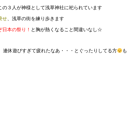
この３人が神様として浅草神社に祀られています
乗せ
、浅草の街を練り歩きます
ぞ日本の祭り！
と胸が熱くなること間
違いなし☆
、連休遊びすぎて疲れたなあ・・・とぐったりしてる方
も