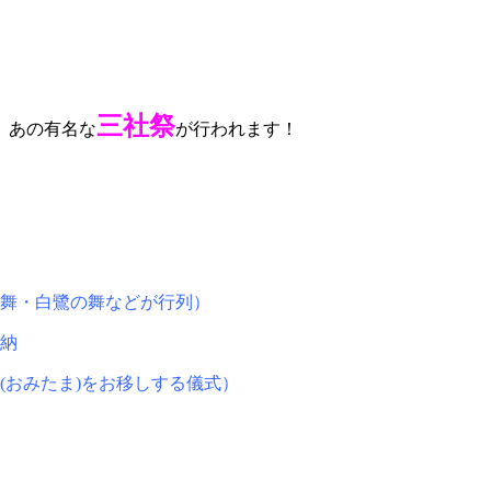
三社祭
、あの有名な
が行われます！
ら舞・白鷺の舞などが行列）
納
(おみたま)をお移しする儀式）