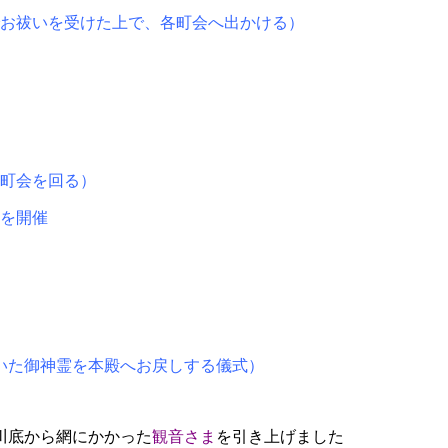
お祓いを受けた上で、各町会へ出かける）
町会を回る）
場を開催
いた御神霊を本殿へお戻しする儀式）
川底から網にかかった
観音さま
を引き上げました