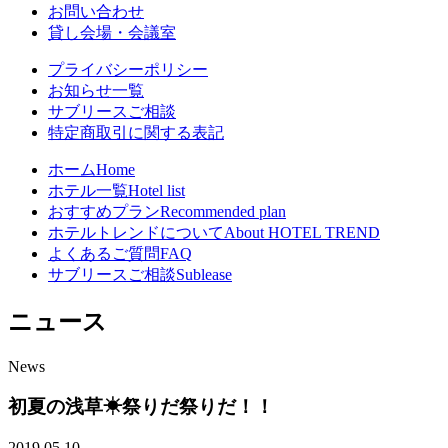
お問い合わせ
貸し会場・会議室
プライバシーポリシー
お知らせ一覧
サブリースご相談
特定商取引に関する表記
ホーム
Home
ホテル一覧
Hotel list
おすすめプラン
Recommended plan
ホテルトレンドについて
About HOTEL TREND
よくあるご質問
FAQ
サブリースご相談
Sublease
ニュース
News
初夏の浅草☀祭りだ祭りだ！！
2019.05.10