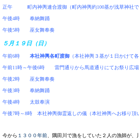
正午 町内神輿連合渡御（町内神輿約100基が浅草神社で
午後4時 奉納舞踊
午後5時 巫女舞奉奏
５月１９日（日）
午前6時
本社神輿各町渡御
（本社神輿３基が１日かけて各
午前11時～午後6時 雷門通りから馬道通りにてお祭り広
午後2時 巫女舞奉奏
午後3時 奉納舞踊
午後4時 太鼓奉演
午後7時～8時 本社神輿御霊返しの儀（本社神輿へお移り頂
今から
１３００年前
、隅田川で漁をしていた
２人の漁師が、