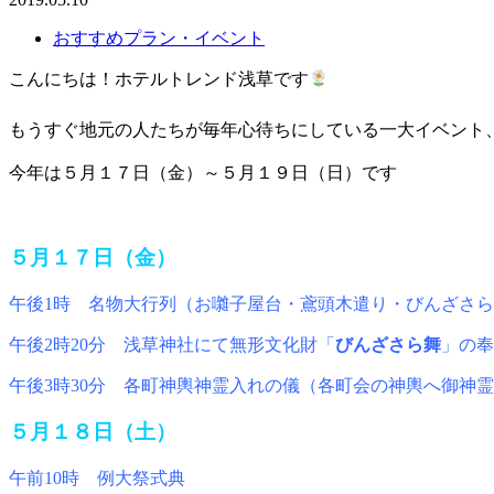
おすすめプラン・イベント
こんにちは！ホテルトレンド浅草です
もうすぐ地元の人たちが毎年心待ちにしている一大イベント
今年は５月１７日（金）～５月１９日（日）です
５月１７日（金）
午後1時 名物大行列（お囃子屋台・鳶頭木遣り・びんざさ
午後2時20分 浅草神社にて無形文化財「
びんざさら舞
」の奉
午後3時30分 各町神輿神霊入れの儀（各町会の神輿へ御神霊
５月１８日（土）
午前10時 例大祭式典