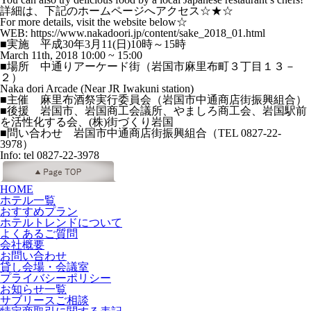
詳細は、下記のホームページへアクセス☆★☆
For more details, visit the website below☆
WEB: https://www.nakadoori.jp/content/sake_2018_01.html
■実施 平成30年3月11(日)10時～15時
March 11th, 2018 10:00 ~ 15:00
■場所 中通りアーケード街（岩国市麻里布町３丁目１３－
２）
Naka dori Arcade (Near JR Iwakuni station)
■主催 麻里布酒祭実行委員会（岩国市中通商店街振興組合）
■後援 岩国市、岩国商工会議所、やましろ商工会、岩国駅前
を活性化する会、(株)街づくり岩国
■問い合わせ 岩国市中通商店街振興組合（TEL 0827-22-
3978）
Info: tel 0827-22-3978
HOME
ホテル一覧
おすすめプラン
ホテルトレンドについて
よくあるご質問
会社概要
お問い合わせ
貸し会場・会議室
プライバシーポリシー
お知らせ一覧
サブリースご相談