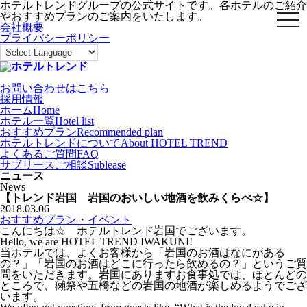
ホテルトレンドグループの公式サイトです。各ホテルのご紹介
やおすすめプランのご案内をいたします。
toggl
会社概要
プライバシーポリシー
お問い合わせはこちら
採用情報
ホーム
Home
ホテル一覧
Hotel list
おすすめプラン
Recommended plan
ホテルトレンドについて
About HOTEL TREND
よくあるご質問
FAQ
サブリースご相談
Sublease
ニュース
News
【トレンド岩国 岩国のおいしい地酒を飲みくらべ☆】
2018.03.06
おすすめプラン・イベント
こんにちは☆ ホテルトレンド岩国でございます。
Hello, we are HOTEL TREND IWAKUNI!
当ホテルでは、よくお客様から「岩国のお酒はなにがある
の？」「岩国のお酒はどこに行ったら飲めるの？」というご質
問をいただきます。岩国にありますお食事処では、ほとんどの
ところで、獺祭や五橋などの岩国の地酒が楽しめるようでござ
います。