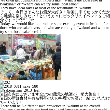
We often get questions from guests like, “What is the local sake in
Iwakuni?” or “Where can we try some local sake?”
They have local sakes at most of the restaurants in Iwakuni.
そして、今日はそんなお酒が大好き！岩国に来てせっかくだか
ら地酒を楽しみたい！という方々にピッタリのイベントをご紹
介ですっ( *´艸｀)☆
Today, we would like to introduce some exciting event in Iwakuni for
those who are sake lovers and who are coming to Iwakuni and want to
try some local sake here!!!
岩国市内にございます全5つの蔵元の地酒が一挙大集合！！！
岩国の新鮮食材を有名料亭の方の料理でお酒と一緒にいただけ
ちゃいます♪
There will be 5 different sake breweries in Iwakuni at the event!!!
You can also try delicious food by a local Japanese restaurant’s chefs!