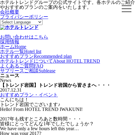
ホテルトレンドグループの公式サイトです。各ホテルのご紹介
やおすすめプランのご案内をいたします。
toggl
会社概要
プライバシーポリシー
お問い合わせはこちら
採用情報
ホーム
Home
ホテル一覧
Hotel list
おすすめプラン
Recommended plan
ホテルトレンドについて
About HOTEL TREND
よくあるご質問
FAQ
サブリースご相談
Sublease
ニュース
News
【トレンド岩国】トレンド岩国から皆さまへ・・・
2017.12.31
おすすめプラン・イベント
こんにちは！
トレンド岩国でございます♪
Hello! From HOTEL TREND IWAKUNI!
2017年も残すところあと数時間・・・
皆様にとってどんな1年でしたでしょうか？
We have only a few hours left this year…
How was your 2017?