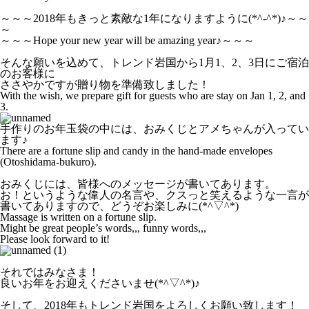
～～～2018年もきっと素敵な1年になりますように(*^-^*)♪～～
～
～～～Hope your new year will be amazing year♪～～～
そんな願いを込めて、トレンド岩国から1月1、2、3日にご宿泊
のお客様に
ささやかですが贈り物を準備致しました！
With the wish, we prepare gift for guests who are stay on Jan 1, 2, and
3.
手作りのお年玉袋の中には、おみくじとアメちゃんが入ってい
ます♪
There are a fortune slip and candy in the hand-made envelopes
(Otoshidama-bukuro).
おみくじには、皆様へのメッセージが書いてあります。
お！というような偉人の名言や、クスっと笑えるような一言が
書いてありますので、どうぞお楽しみに(*^▽^*)
Massage is written on a fortune slip.
Might be great people’s words,,, funny words,,,
Please look forward to it!
それではみなさま！
良いお年をお迎えくださいませ(*^▽^*)♪
そして、2018年もトレンド岩国をよろしくお願い致します！