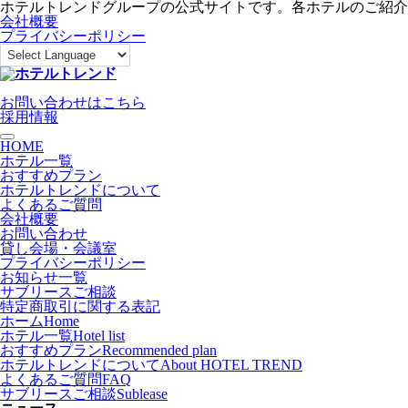
ホテルトレンドグループの公式サイトです。各ホテルのご紹介
会社概要
プライバシーポリシー
お問い合わせはこちら
採用情報
toggle navigation
HOME
ホテル一覧
おすすめプラン
ホテルトレンドについて
よくあるご質問
会社概要
お問い合わせ
貸し会場・会議室
プライバシーポリシー
お知らせ一覧
サブリースご相談
特定商取引に関する表記
ホーム
Home
ホテル一覧
Hotel list
おすすめプラン
Recommended plan
ホテルトレンドについて
About HOTEL TREND
よくあるご質問
FAQ
サブリースご相談
Sublease