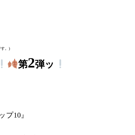
す。)
2
第
弾ッ
プ10』