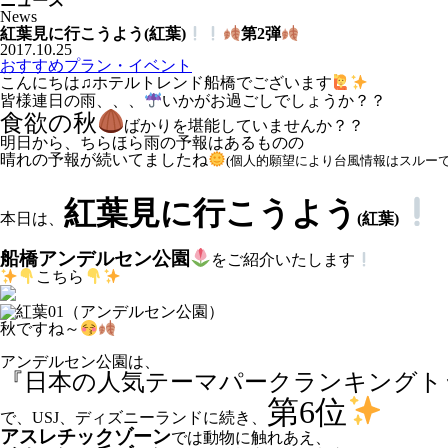
ニュース
News
紅葉見に行こうよう(紅葉)
第2弾
2017.10.25
おすすめプラン・イベント
こんにちは♫ホテルトレンド船橋でございます
皆様連日の雨、、、
いかがお過ごしでしょうか？？
食欲の秋
ばかりを堪能していませんか？？
明日から、ちらほら雨の予報はあるものの
晴れの予報が続いてましたね
(個人的願望により台風情報はスルーで
紅葉見に行こうよう
本日は、
(紅葉)
船橋アンデルセン公園
をご紹介いたします
こちら
秋ですね～
アンデルセン公園は、
『日本の人気テーマパークランキングトッ
第6位
で、USJ、ディズニーランドに続き、
アスレチックゾーン
では動物に触れあえ、