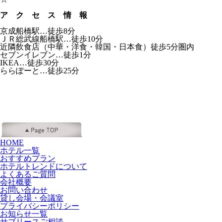
ア ク セ ス 情 報
京成船橋駅…徒歩8分
ＪＲ総武線船橋駅…徒歩10分
近隣飲食店（中華・洋食・韓国・日本食）徒歩5分圏内
セブンイレブン…徒歩1分
IKEA…徒歩30分
ららぽーと…徒歩25分
HOME
ホテル一覧
おすすめプラン
ホテルトレンドについて
よくあるご質問
会社概要
お問い合わせ
貸し会場・会議室
プライバシーポリシー
お知らせ一覧
サブリースご相談