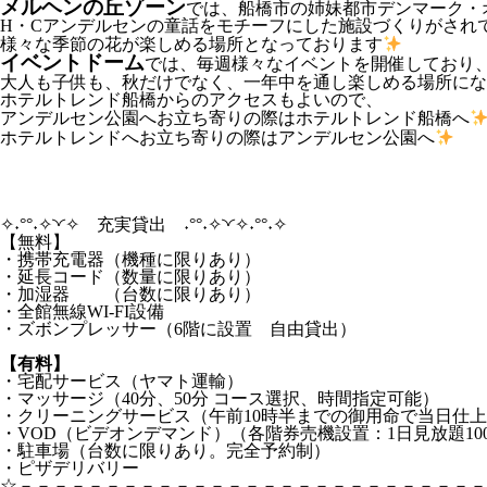
メルヘンの丘ゾーン
では、船橋市の姉妹都市デンマーク・
H・Cアンデルセンの童話をモチーフにした施設づくりがされ
様々な季節の花が楽しめる場所となっております
イベントドーム
では、毎週様々なイベントを開催しており
大人も子供も、秋だけでなく、一年中を通し楽しめる場所にな
ホテルトレンド船橋からのアクセスもよいので、
アンデルセン公園へお立ち寄りの際はホテルトレンド船橋へ
ホテルトレンドへお立ち寄りの際はアンデルセン公園へ
✧˖°°˖✧◝◜✧ 充実貸出 ˖°°˖✧◝◜✧˖°°˖✧
【無料】
・携帯充電器（機種に限りあり）
・延長コード（数量に限りあり）
・加湿器 （台数に限りあり）
・全館無線WI-FI設備
・ズボンプレッサー（6階に設置 自由貸出）
【有料】
・宅配サービス（ヤマト運輸）
・マッサージ（40分、50分 コース選択、時間指定可能）
・クリーニングサービス（午前10時半までの御用命で当日仕
・VOD（ビデオンデマンド）（各階券売機設置：1日見放題10
・駐車場（台数に限りあり。完全予約制）
・ピザデリバリー
☆－－－－－－－－－－－－－－－－－－－－－－－－－－－