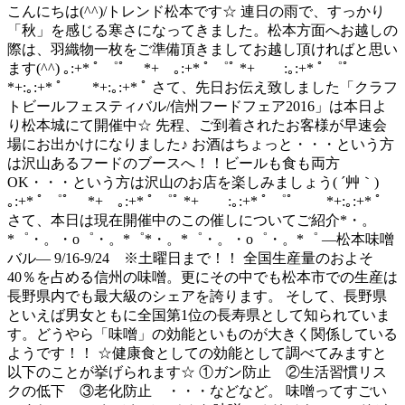
こんにちは(^^)/トレンド松本です☆ 連日の雨で、すっかり
「秋」を感じる寒さになってきました。松本方面へお越しの
際は、羽織物一枚をご準備頂きましてお越し頂ければと思い
ます(^^) ｡:+* ﾟ ゜ﾟ *+ ｡:+* ﾟ ゜ﾟ *+ :｡:+* ﾟ ゜ﾟ
*+:｡:+* ﾟ *+:｡:+* ﾟ さて、先日お伝え致しました「クラフ
トビールフェスティバル/信州フードフェア2016」は本日よ
り松本城にて開催中☆ 先程、ご到着されたお客様が早速会
場にお出かけになりました♪ お酒はちょっと・・・という方
は沢山あるフードのブースへ！！ビールも食も両方
OK・・・という方は沢山のお店を楽しみましょう( ´艸｀)
｡:+* ﾟ ゜ﾟ *+ ｡:+* ﾟ ゜ﾟ *+ :｡:+* ﾟ ゜ﾟ *+:｡:+* ﾟ
さて、本日は現在開催中のこの催しについてご紹介*・。
*゜・。・o゜・。*゜*・。*゜・。・o゜・。*゜ ―松本味噌
バル― 9/16-9/24 ※土曜日まで！！ 全国生産量のおよそ
40％を占める信州の味噌。更にその中でも松本市での生産は
長野県内でも最大級のシェアを誇ります。 そして、長野県
といえば男女ともに全国第1位の長寿県として知られていま
す。どうやら「味噌」の効能といものが大きく関係している
ようです！！ ☆健康食としての効能として調べてみますと
以下のことが挙げられます☆ ①ガン防止 ②生活習慣リス
クの低下 ③老化防止 ・・・などなど。 味噌ってすごい