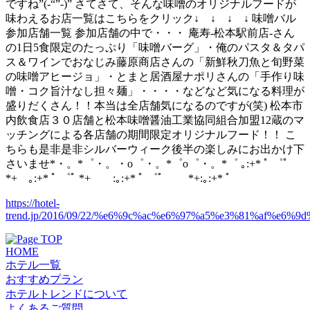
ですね”(-“”-)” さてさて、そんな味噌のオリジナルフードが
味わえるお店一覧はこちらをクリック↓ ↓ ↓ ↓ 味噌バル
参加店舗一覧 参加店舗の中で・・・ 庵寿-松本駅前店-さん
の1日5食限定のたっぷり「味噌バーグ」・俺のパスタ＆タパ
ス＆ワインでおなじみ藤原商店さんの「新鮮秋刀魚と旬野菜
の味噌アヒージョ」・とまと居酒屋ナポリさんの「手作り味
噌・コク旨汁なし担々麺」・・・・などなど気になる料理が
盛りだくさん！！本当は全店舗気になるのですが(笑) 松本市
内飲食店３０店舗と松本味噌醤油工業協同組合加盟12蔵のマ
ッチングによる各店舗の期間限定オリジナルフード！！ こ
ちらも是非是非シルバーウィーク後半の楽しみにお出かけ下
さいませ*・。*゜・。・o゜・。*゜o゜・。*゜ ｡:+* ﾟ ゜ﾟ
*+ ｡:+* ﾟ ゜ﾟ *+ :｡:+* ﾟ ゜ﾟ *+:｡:+* ﾟ
https://hotel-
trend.jp/2016/09/22/%e6%9c%ac%e6%97%a5%e3%81%af%
HOME
ホテル一覧
おすすめプラン
ホテルトレンドについて
よくあるご質問