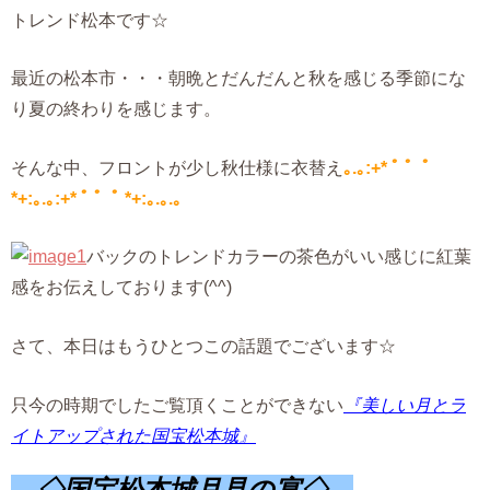
トレンド松本です☆
最近の松本市・・・朝晩とだんだんと秋を感じる季節にな
り夏の終わりを感じます。
そんな中、フロントが少し秋仕様に衣替え
｡.｡:+* ﾟ ゜ﾟ
*+:｡.｡:+* ﾟ ゜ﾟ *+:｡.｡.｡
バックのトレンドカラーの茶色がいい感じに紅葉
感をお伝えしております(^^)
さて、本日はもうひとつこの話題でございます☆
只今の時期でしたご覧頂くことができない
『美しい月とラ
イトアップされた国宝松本城』
◇国宝松本城月見の宴◇