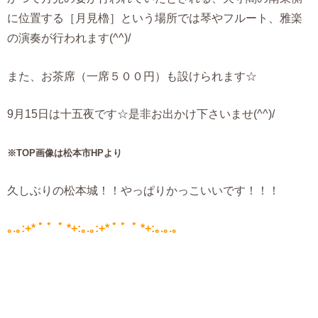
に位置する［月見櫓］という場所では琴やフルート、雅楽
の演奏が行われます(^^)/
また、お茶席（一席５００円）も設けられます☆
9月15日は十五夜です☆是非お出かけ下さいませ(^^)/
※TOP画像は松本市HPより
久しぶりの松本城！！やっぱりかっこいいです！！！
｡.｡:+* ﾟ ゜ﾟ *+:｡.｡:+* ﾟ ゜ﾟ *+:｡.｡.｡