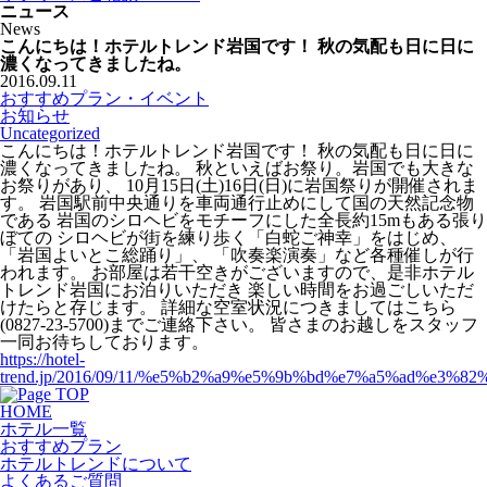
ニュース
News
こんにちは！ホテルトレンド岩国です！ 秋の気配も日に日に
濃くなってきましたね。
2016.09.11
おすすめプラン・イベント
お知らせ
Uncategorized
こんにちは！ホテルトレンド岩国です！ 秋の気配も日に日に
濃くなってきましたね。 秋といえばお祭り。岩国でも大きな
お祭りがあり、 10月15日(土)16日(日)に岩国祭りが開催されま
す。 岩国駅前中央通りを車両通行止めにして国の天然記念物
である 岩国のシロヘビをモチーフにした全長約15mもある張り
ぼての シロヘビが街を練り歩く「白蛇ご神幸」をはじめ、
「岩国よいとこ総踊り」、 「吹奏楽演奏」など各種催しが行
われます。 お部屋は若干空きがございますので、是非ホテル
トレンド岩国にお泊りいただき 楽しい時間をお過ごしいただ
けたらと存じます。 詳細な空室状況につきましてはこちら
(0827-23-5700)までご連絡下さい。 皆さまのお越しをスタッフ
一同お待ちしております。
https://hotel-
trend.jp/2016/09/11/%e5%b2%a9%e5%9b%bd%e7%a5%ad%e3%82
HOME
ホテル一覧
おすすめプラン
ホテルトレンドについて
よくあるご質問