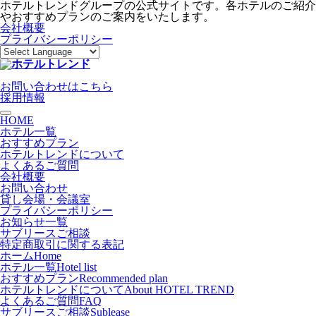
ホテルトレンドグループの公式サイトです。各ホテルのご紹介
やおすすめプランのご案内をいたします。
会社概要
プライバシーポリシー
お問い合わせはこちら
採用情報
toggle navigation
HOME
ホテル一覧
おすすめプラン
ホテルトレンドについて
よくあるご質問
会社概要
お問い合わせ
貸し会場・会議室
プライバシーポリシー
お知らせ一覧
サブリースご相談
特定商取引に関する表記
ホーム
Home
ホテル一覧
Hotel list
おすすめプラン
Recommended plan
ホテルトレンドについて
About HOTEL TREND
よくあるご質問
FAQ
サブリースご相談
Sublease