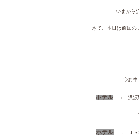
いまから
さて、本日は前回の
◇お
ホテル
→ 沢渡駐
ホテル
→ ＪＲ