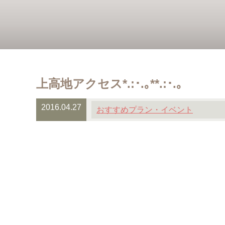
上高地アクセス*.:･.｡**.:･.｡
2016.04.27
おすすめプラン・イベント