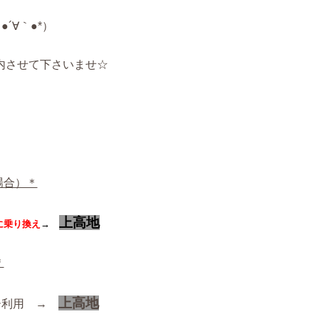
●´∀｀●*）
内させて下さいませ☆
場合）＊
上高地
に乗り換え
→
＊
上高地
ー利用 →