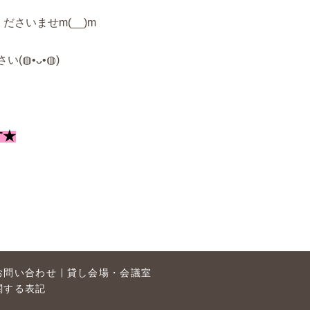
さいませm(__)m
◍•ᴗ•◍)
す★
お問い合わせ
貸し会場・会議室
関する表記