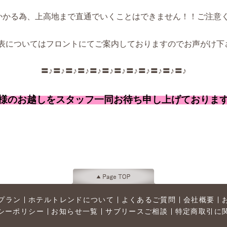
かる為、上高地まで直通でいくことはできません！！ご注意くだ
表についてはフロントにてご案内しておりますのでお声がけ下さい(
〓♪〓♪〓♪〓♪〓♪〓♪〓♪〓♪〓♪〓♪〓♪〓♪
様のお越しをスタッフ一同お待ち申し上げておりま
プラン
ホテルトレンドについて
よくあるご質問
会社概要
シーポリシー
お知らせ一覧
サブリースご相談
特定商取引に