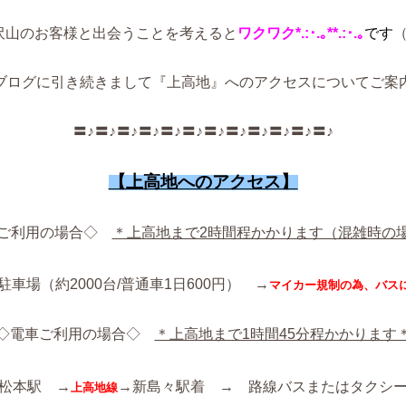
沢山のお客様と出会うことを考えると
ワクワク*.:･.｡**.:･.｡
です
（
ブログに引き続きまして『上高地』へのアクセスについてご案
〓♪〓♪〓♪〓♪〓♪〓♪〓♪〓♪〓♪〓♪〓♪〓♪
【上高地へのアクセス】
車ご利用の場合◇
＊上高地まで2時間程かかります（混雑時の
車場（約2000台/普通車1日600円） →
マイカー規制の為、
バス
◇電車ご利用の場合◇
＊上高地まで1時間45分程かかります
松本駅 →
→新島々駅着 → 路線バスまたはタクシ
上高地線