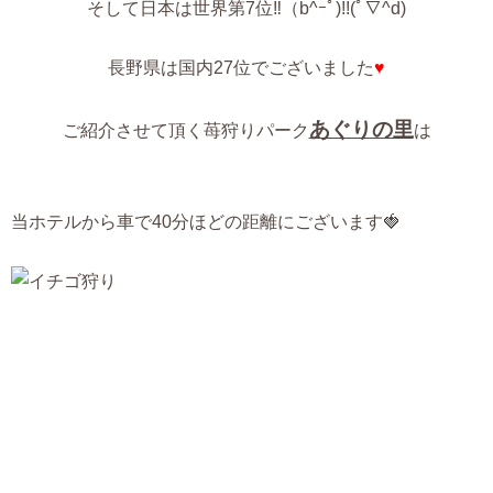
そして日本は世界第7位‼（b^ｰﾟ)!!(ﾟ∇^d)
長野県は国内27位でございました
♥
あぐりの里
ご紹介させて頂く苺狩りパーク
は
当ホテルから車で40分ほどの距離にございます🍓