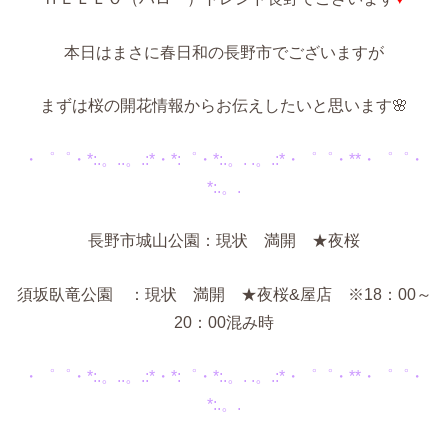
本日はまさに春日和の長野市でございますが
まずは桜の開花情報からお伝えしたいと思います🌸
・゜゜・*:.。..。.:*・*:゜・*:.。. .。.:*・゜゜・**・゜゜・
*:.。.
長野市城山公園：現状 満開 ★夜桜
須坂臥竜公園 ：現状 満開 ★夜桜&屋店 ※18：00～
20：00混み時
・゜゜・*:.。..。.:*・*:゜・*:.。. .。.:*・゜゜・**・゜゜・
*:.。.