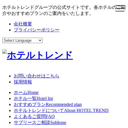
ホテルトレンドグループの公式サイトです。各ホテルのご紹
toggl
介やおすすめプランのご案内をいたします。
会社概要
プライバシーポリシー
お問い合わせはこちら
採用情報
ホーム
Home
ホテル一覧
Hotel list
おすすめプラン
Recommended plan
ホテルトレンドについて
About HOTEL TREND
よくあるご質問
FAQ
サブリースご相談
Sublease