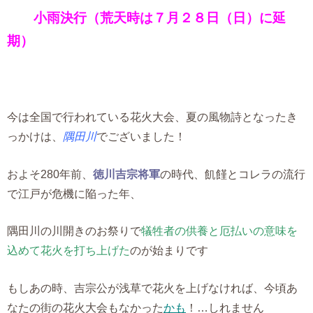
小雨決行（荒天時は７月２８日（日）に延
期）
今は全国で行われている花火大会、夏の風物詩となったき
っかけは、
隅田川
でございました！
およそ280年前、
徳川吉宗将軍
の時代、飢饉とコレラの流行
で江戸が危機に陥った年、
隅田川の川開きのお祭りで
犠牲者の供養と厄払いの意味を
込めて花火を打ち上げた
のが始まりです
もしあの時、吉宗公が浅草で花火を上げなければ、今頃あ
なたの街の花火大会もなかった
かも
！…しれません