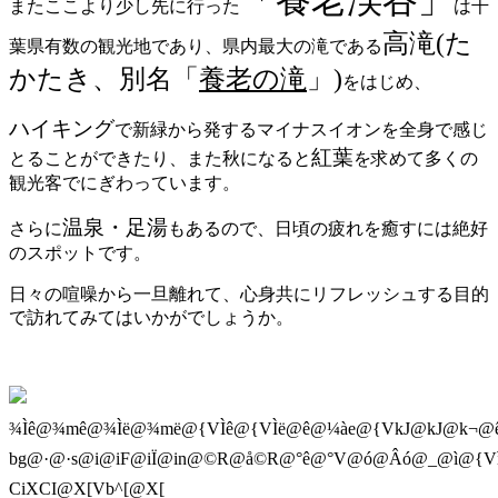
「養老渓谷」
またここより少し先に行った
は千
高滝(た
葉県有数の観光地であり、県内最大の滝である
かたき、別名「
養老の滝
」)
をはじめ、
ハイキング
で新緑から発するマイナスイオンを全身で感じ
紅葉
とることができたり、また秋になると
を求めて多くの
観光客でにぎわっています。
温泉・足湯
さらに
もあるので、日頃の疲れを癒すには絶好
のスポットです。
日々の喧噪から一旦離れて、心身共にリフレッシュする目的
で訪れてみてはいかがでしょうか。