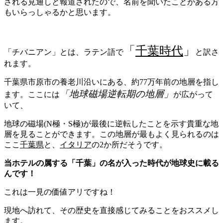
される見通しと報道されたので、名前を聞いたことがある方
もいらっしゃるかと思います。
「
千葉時代
」
「チバニアン」とは、ラテン語で
と訳さ
れます。
千葉県市原市の養老川沿いにある、約77万年前の地層を指し
「地球磁場逆転期の地層」
ます。ここには
が広がって
いて、
地球の磁場(N極・S極)が最後に逆転したことを示す貴重な地
層を見ることができます。この地層が最もよく見られるのは
ここ
千葉県
と、
イタリア
の2か所だそうです。
当ホテルの属する「千葉」の名が入った時代が地球史に載る
んです！
これは一見の価値アリですね！
現地へ訪れて、その歴史を直接感じてみることをおススメし
ます。