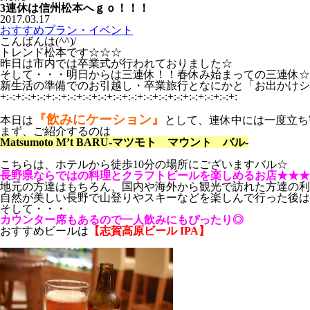
3連休は信州松本へｇｏ！！！
2017.03.17
おすすめプラン・イベント
こんばんは(^^)/
トレンド松本です☆☆☆
昨日は市内では卒業式が行われておりました☆
そして・・・明日からは三連休！！春休み始まっての三連休☆
新生活の準備でのお引越し・卒業旅行となにかと「お出かけシー
+:-:+:-:+:-:+:-:+:-:+:-:+:-:+:-:+:-:+:-:+:-:+:-:+:-:+:-:+:-:+:
『飲みにケーション』
本日は
として、連休中には一度立ち
まず、ご紹介するのは
Matsumoto M’t BARU-マツモト マウント バル-
こちらは、ホテルから徒歩10分の場所にございますバル☆
長野県ならではの料理とクラフトビールを楽しめるお店★★★
地元の方達はもちろん、国内や海外から観光で訪れた方達の利
自然が美しい長野で山登りやスキーなどを楽しんで行った後は
そして・・・
カウンター席もあるので一人飲みにもぴったり◎
おすすめビールは
【志賀高原ビール IPA】