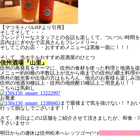
【マツモトバルHPより引用】
そしてそして・・・
フレンドリーなスタッフとの会話も楽しくて、ついつい時間を忘
店内はにぎやかで店員さんもフレンドリー♪
そしてこのお店・・おすすめメニューは黒板一面に！！！
そして、当ホテルおすすめ居酒屋のひとつ
信州酒場『山里』
信州の再発見をテーマに、信州の食材を使った料理と地酒を提
メニュー約80種の半数以上が北から南までの信州の郷土料理や
県外の観光客や出張の方はもちろん、地元のお客様も楽しみ頂
信州の地酒30種以上・信州
の地焼酎15種以上ご用意あり！！
こちらは
馬刺し
お蕎麦
まで最後まで気を抜けない！？お
行って損なしでございます！！！
さて、本日はこの2店舗をご紹介させて頂きましたが、和食・
下さいませ☆
明日からの連休は信州松本へレッツゴー(^^)/
*.゜｡:+*.゜｡:+*.゜