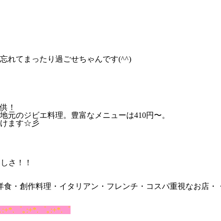
れてまったり過ごせちゃんです(^^)
供！
地元のジビエ料理。豊富なメニューは410円〜。
けます☆彡
いしさ！！
洋食・創作料理・イタリアン・フレンチ・コスパ重視なお店・
｡:+*.゜｡:+*.゜｡:+*.゜