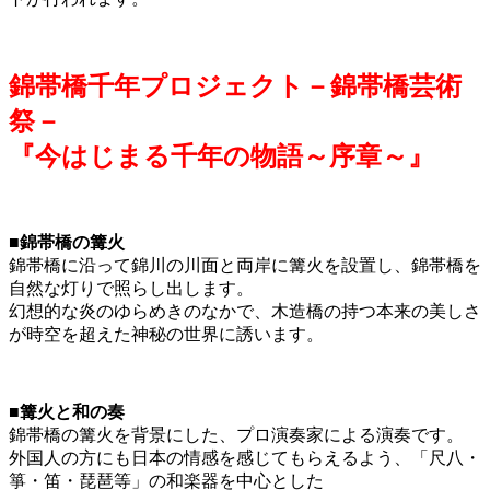
錦帯橋千年プロジェクト－錦帯橋芸術
祭－
『今はじまる千年の物語～序章～』
■錦帯橋の篝火
錦帯橋に沿って錦川の川面と両岸に篝火を設置し、錦帯橋を
自然な灯りで照らし出します。
幻想的な炎のゆらめきのなかで、木造橋の持つ本来の美しさ
が時空を超えた神秘の世界に誘います。
■篝火と和の奏
錦帯橋の篝火を背景にした、プロ演奏家による演奏です。
外国人の方にも日本の情感を感じてもらえるよう、「尺八・
箏・笛・琵琶等」の和楽器を中心とした