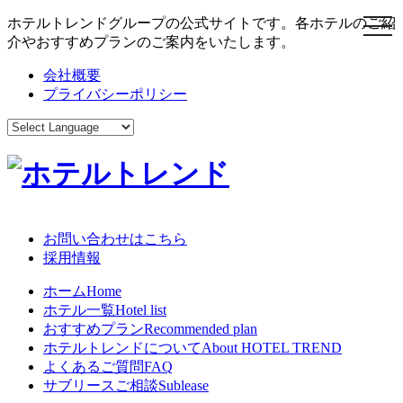
ホテルトレンドグループの公式サイトです。各ホテルのご紹
toggl
介やおすすめプランのご案内をいたします。
会社概要
プライバシーポリシー
お問い合わせはこちら
採用情報
ホーム
Home
ホテル一覧
Hotel list
おすすめプラン
Recommended plan
ホテルトレンドについて
About HOTEL TREND
よくあるご質問
FAQ
サブリースご相談
Sublease