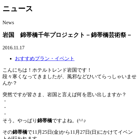
ニュース
News
岩国 錦帯橋千年プロジェクト－錦帯橋芸術祭－
2016.11.17
おすすめプラン・イベント
こんにちは！ホテルトレンド岩国です！
段々寒くなってきましたが、風邪などひいてらっしゃいませ
んか？
突然ですが皆さま、岩国と言えば何を思い出しますか？
・
・
・
そう。やっぱり
錦帯橋
ですよね。(^^♪
その
錦帯橋
で11月25日(金)から11月27日(日)にかけてイベン
トが行われます。