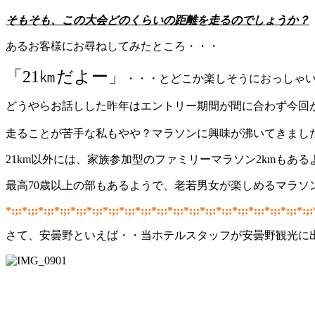
そもそも、この大会どのくらいの距離を走るのでしょうか？
あるお客様にお尋ねしてみたところ・・・
「21㎞だよー」
・・・とどこか楽しそうにおっしゃい
どうやらお話しした昨年はエントリー期間が間に合わず今回
走ることが苦手な私もやや？マラソンに興味が沸いてきました(*´
21km以外には、家族参加型のファミリーマラソン2kmもあるよう
最高70歳以上の部もあるようで、老若男女が楽しめるマラソ
*:;:*:;:*:;:*:;:*:;:*:;:*:;:*:;:*:;:*:;:*:;:*:;:*:;:*:;:*:;:*:;:*:;:*:;:*:;:
さて、安曇野といえば・・当ホテルスタッフが安曇野観光に