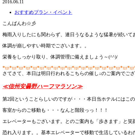
2016.06.11
おすすめプラン・イベント
こんばんわ☆彡
梅雨入りしたにも関わらず、連日うなるような猛暑が続いており
体調が崩しやすい時期でございます。。
栄養をしっかり取り、体調管理に備えましょう～(^^)/
*:;:*:;:*:;:*:;:*:;:*:;:*:;:*:;:*:;:*:;:*:;:*:;:*:;:*:;:*:;:*:;:*:;:*:;:*:;:
さてさて、本日は明日行われるこちらの催し↓のご案内でご
≪信州安曇野ハーフマラソン≫
第2回ということらしいのですが・・・本日当ホテルにはこ
客室からのご移動も・・・なんと階段っっ！！！
エレベーターもございます。とのご案内も「歩きます」と笑
恐れ入ります。。基本エレベーターで移動で生活しているわたくし