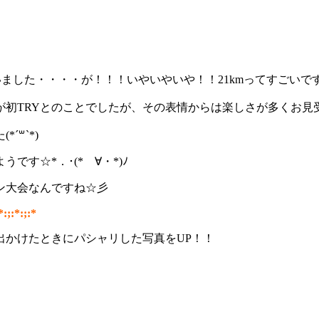
ました・・・・が！！！いやいやいや！！21kmってすごいです
が初TRYとのことでしたが、その表情からは楽しさが多くお見
꒳`*)
です☆*．･(*ゝ∀・*)ﾉ
ン大会なんですね☆彡
*:;:*:;:*
出かけたときにパシャリした写真をUP！！