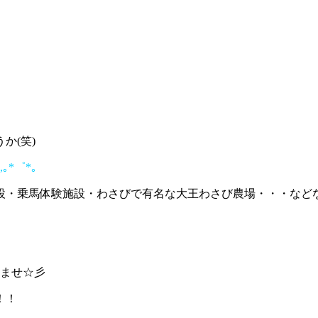
か(笑)
,｡*゜*｡
設・乗馬体験施設・わさびで有名な大王わさび農場・・・など
いませ☆彡
！！