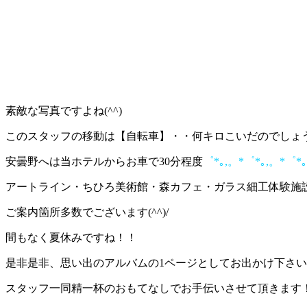
素敵な写真ですよね(^^)
このスタッフの移動は【自転車】・・何キロこいだのでしょう
安曇野へは当ホテルからお車で30分程度
゜*｡,。*゜*｡,。*゜*｡
アートライン・ちひろ美術館・森カフェ・ガラス細工体験施
ご案内箇所多数でございます(^^)/
間もなく夏休みですね！！
是非是非、思い出のアルバムの1ページとしてお出かけ下さ
スタッフ一同精一杯のおもてなしでお手伝いさせて頂きます