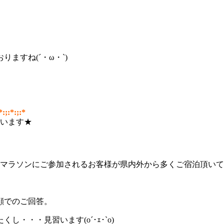
ますね(´・ω・`)
*:;:*:;:*
ざいます★
のマラソンにご参加されるお客様が県内外から多くご宿泊頂い
顔でのご回答。
・・・見習います(o´･ｪ･`o)