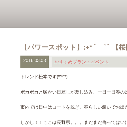
【パワースポット】:+* ﾟ ゜ﾟ 【桜開花
2016.03.08
おすすめプラン・イベント
トレンド松本です(*^^*)
ポカポカと暖かい日差しが差し込み、一日一日春の足音
市内では日中はコートを脱ぎ、春らしい装いでお出か
しかし！！ここは長野県。。。まだまだ侮ってはいけ