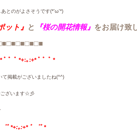
とのがよさそうです(*’ω’*)
ポット』
と
『桜の開花情報』
をお届け致
□■□■□■□■□■
* ﾟ ゜ﾟ *+:｡:+* ﾟ ゜ﾟ *
掲載がございましたね(^^)
でございます☆彡
・
゜ﾟ *+:｡:+* ﾟ ゜ﾟ *