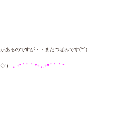
あるのですが・・まだつぼみです(^^)
’)ゞ
｡:+* ﾟ ゜ﾟ *+:｡:+* ﾟ ゜ﾟ *