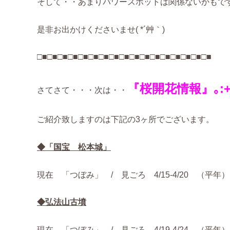
そして・・あまりパワースポットは関係ないかもです
是非お出かけくださいませ( *´艸｀)
□■□■□■□■□■□■□■□■□■□■□■□■□■□■□■□■□■
『桜開花情報』｡:+* ﾟ 
さてさて・・・次は・・
ご紹介致しますのは下記の3ヶ所でございます。
◆「国宝 松本城」
現在 「つぼみ」 / 見ごろ 4/15-4/20 （平年）
◆弘法山古墳
現在 「つぼみ」 / 見ごろ 4/19-4/24 （平年）