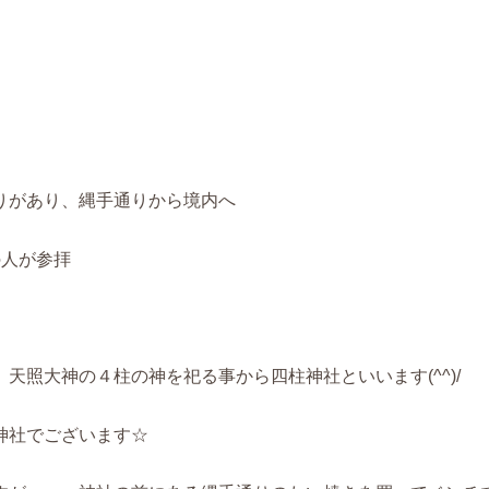
りがあり、縄手通りから境内へ
の人が参拝
天照大神の４柱の神を祀る事から四柱神社といいます(^^)/
神社でございます☆