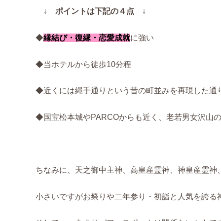
↓ ポイントは下記の４点 ↓
◆
縁結び・復縁・恋愛成就
に強い
◆当ホテルから徒歩10分程
◆近くには縄手通りという昔の町並みを再現した通
◆国宝松本城やPARCOからも近く、老若男女沢山
ちなみに、天之御中主神、高皇産霊神、神皇産霊神、
小さいですがお祭りや二年参り・初詣と人気を誇る