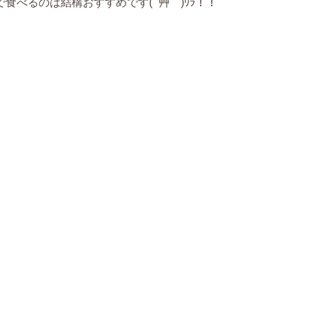
るのは結構おすすめです( ´艸｀)ﾜﾗ！！