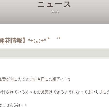
ニュース
News
情報】*+:｡:+* ﾟ ゜ﾟ
が聞こえてきます今日この頃(*´ω｀*)
けされている方々もお見受けできるようになってまいりました(
ません(笑)！！