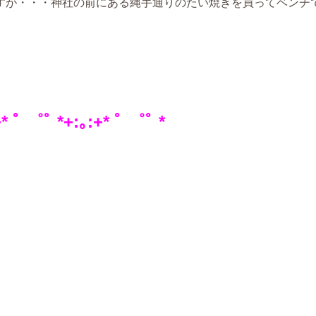
が・・・神社の前にある縄手通りのたい焼きを買ってベンチで食べ
゜ﾟ *+:｡:+* ﾟ ゜ﾟ *