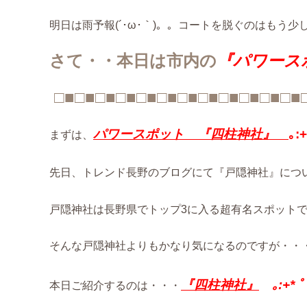
明日は雨予報(´･ω･｀)。。コートを脱ぐのはもう少しあ
さて・・本日は市内の
『パワース
□■□■□■□■□■□■□■□■□■□■□■□■
パワースポット 『
四柱神社』
｡:+
まずは、
先日、トレンド長野のブログにて『戸隠神社』について
戸隠神社は長野県でトップ3に入る超有名スポット
そんな戸隠神社よりもかなり気になるのですが・・
『
四柱神社』
｡:+* ﾟ 
本日ご紹介するのは・・・