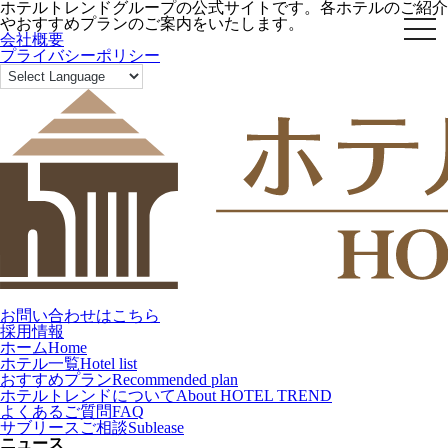
ホテルトレンドグループの公式サイトです。各ホテルのご紹介
やおすすめプランのご案内をいたします。
toggl
会社概要
プライバシーポリシー
お問い合わせはこちら
採用情報
ホーム
Home
ホテル一覧
Hotel list
おすすめプラン
Recommended plan
ホテルトレンドについて
About HOTEL TREND
よくあるご質問
FAQ
サブリースご相談
Sublease
ニュース