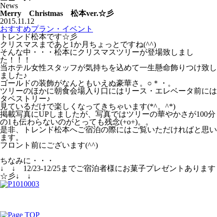
News
Merry Christmas 松本ver.☆彡
2015.11.12
おすすめプラン・イベント
トレンド松本です☆彡
クリスマスまであと1か月ちょっとですね(^^)
そんな中・・・松本にクリスマスツリーが登場致しまし
た！！！
当ホテル女性スタッフが気持ちを込めて一生懸命飾りつけ致し
ました♪
ゴールドの装飾がなんともいえぬ豪華さ。○＊・。
ツリーのほかに朝食会場入り口にはリース・エレベータ前には
タペストリー♪
見ているだけで楽しくなってきちゃいます(*^。^*)
掲載写真にUPしましたが、写真ではツリーの華やかさが100分
の1も伝わらないのがとっても残念(+o+)。。
是非、トレンド松本へご宿泊の際にはご覧いただければと思い
ます。
フロント前にございます(^^)
ちなみに・・・
↓ ↓ 12/23-12/25までご宿泊者様にお菓子プレゼントあります
☆彡↓ ↓